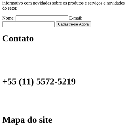
informativo com novidades sobre os produtos e serviços e novidades
do setor.
Nome:
E-mail:
Contato
Rua Estela, 515 - Bloco C - Conj. 31
Bairro Vila Mariana
São Paulo – SP
CEP: 04011-904
+55 (11) 5572-5219
+55 (11) 2649-1809
ramosmejia@ramosmejia.com.br
Mapa do site