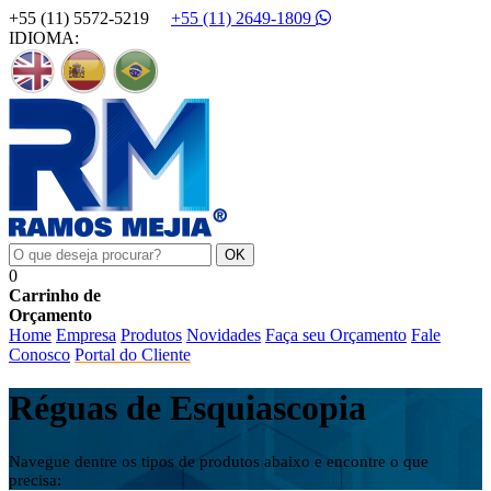
+55 (11) 5572-5219
+55 (11) 2649-1809
IDIOMA:
0
Carrinho de
Orçamento
Home
Empresa
Produtos
Novidades
Faça seu Orçamento
Fale
Conosco
Portal do Cliente
Réguas de Esquiascopia
Navegue dentre os tipos de produtos abaixo e encontre o que
precisa: