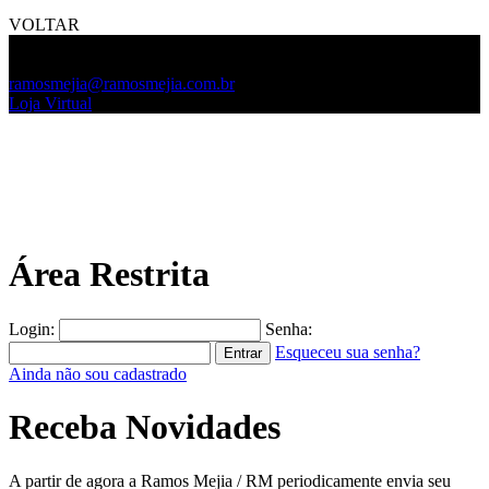
VOLTAR
(11) 5572-5219
(11) 2649-1809
ramosmejia@ramosmejia.com.br
Loja Virtual
Área Restrita
Login:
Senha:
Esqueceu sua senha?
Ainda não sou cadastrado
Receba Novidades
A partir de agora a Ramos Mejia / RM periodicamente envia seu