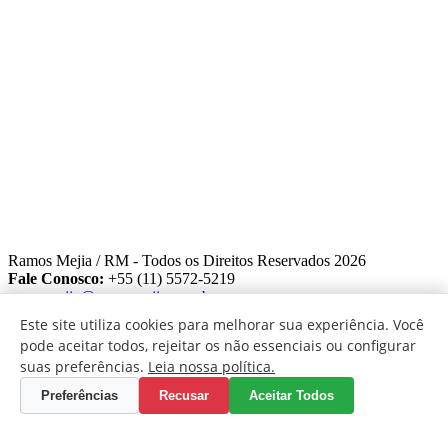
Home
Empresa
Produtos
Promoções
Novidades
Faça seu Orçamento
Fale Conosco
Ramos Mejia / RM - Todos os Direitos Reservados 2026
Fale Conosco:
+55 (11) 5572-5219
ramosmejia@ramosmejia.com.br
Select Language
▼
Este site utiliza cookies para melhorar sua experiência. Você
pode aceitar todos, rejeitar os não essenciais ou configurar
suas preferências.
Leia nossa política.
Preferências
Recusar
Aceitar Todos