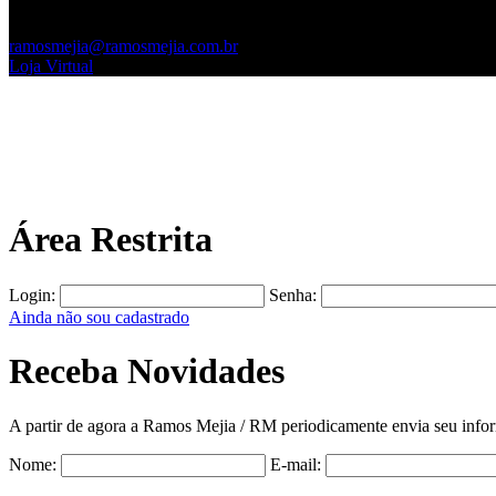
(11) 5572-5219
(11) 2649-1809
ramosmejia@ramosmejia.com.br
Loja Virtual
Área Restrita
Login:
Senha:
Ainda não sou cadastrado
Receba Novidades
A partir de agora a Ramos Mejia / RM periodicamente envia seu infor
Nome:
E-mail: