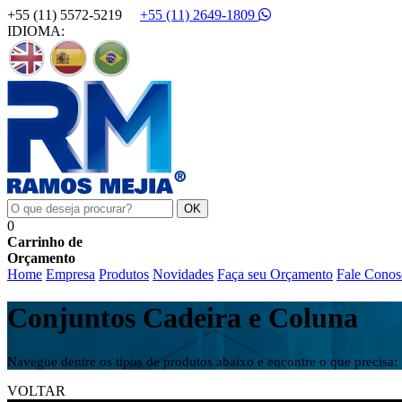
+55 (11) 5572-5219
+55 (11) 2649-1809
IDIOMA:
0
Carrinho de
Orçamento
Home
Empresa
Produtos
Novidades
Faça seu Orçamento
Fale Conos
Conjuntos Cadeira e Coluna
Navegue dentre os tipos de produtos abaixo e encontre o que precisa:
VOLTAR