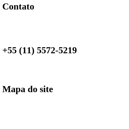
Contato
Rua Estela, 515 - Bloco C - Conj. 31
Bairro Vila Mariana
São Paulo – SP
CEP: 04011-904
+55 (11) 5572-5219
+55 (11) 2649-1809
ramosmejia@ramosmejia.com.br
Mapa do site
Home
Empresa
Produtos